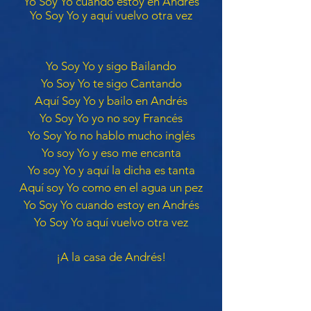
Yo Soy Yo cuando estoy en
Andrés
Yo Soy Yo y aquí vuelvo otra vez
Yo Soy Yo y sigo Bailando
Yo Soy Yo te sigo Cantando
Aquí Soy Yo y bailo en Andrés
Yo Soy Yo yo no soy Francés
Yo Soy Yo no hablo mucho inglés
Yo soy Yo y eso me encanta
Yo soy Yo y aquí la dicha es tanta
Aquí soy Yo como en el agua un pez
Yo Soy Yo cuando estoy en Andrés
Yo Soy Yo aquí vuelvo otra vez
¡A la casa de Andrés!