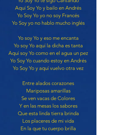
Yo Soy Yo te sigo Cantando
Aquí Soy Yo y bailo en Andrés
Yo Soy Yo yo no soy Francés
Yo Soy yo no hablo mucho inglés
Yo soy Yo y eso me encanta
Yo soy Yo aquí la dicha es tanta
Aquí soy Yo como en el agua un pez
Yo Soy Yo cuando estoy en Andrés
Yo Soy Yo y aquí vuelvo otra vez
Entre alados corazones
Mariposas amarillas
Se ven vacas de Colores
Y en las mesas los sabores
Que esta linda tierra brinda
Los placeres de mi vida
En la que tu cuerpo brilla