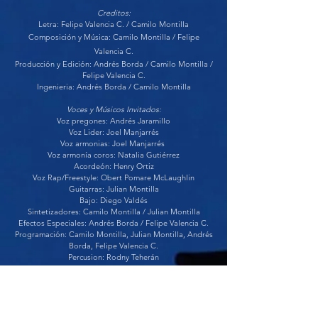
Creditos:
Letra: Felipe Valencia C. / Camilo Montilla
Composición y Música: Camilo Montilla / Felipe
Valencia C.
Producción y Edición: Andrés Borda / Camilo Montilla /
Felipe Valencia C.
Ingenieria: Andrés Borda / Camilo Montilla
Voces y Músicos Invitados:
Voz pregones: Andrés Jaramillo
Voz Lider: Joel Manjarrés
Voz armonias: Jo
el Manjarrés
Voz armonía coros: Natalia Gutiérrez
Acordeó
n: Henry Ortiz
Voz Rap/Freestyle: Obert Pomare McLaughlin
Guitarras: Julian Montilla
Bajo: Diego Valdés
Sintetizadores: Camilo Montilla / Julian Montilla
Efectos Especiales: Andrés Borda / Felipe Valencia C.
Programación: Camilo Montilla, Julian Montilla, Andrés
Borda, Felipe Valencia C.
Percusion: Rodny Teherán
Mix: Andrés Borda / Camilo Montilla / Felipe Valencia
C.
Masterización: Erick Urbina, RESO Mastering. CDMX.
Diseño Gráfico / Foto: Hasta La Vista Estudio
Producción Ejecutiva: Felipe Valenci
a C.